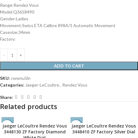
Range:Rendez Vous
Model:Q3618490
Gender:Ladies
Movement:Swiss ETA Calibre 898A/1 Automatic Movement
Casesize:34mm
Factory:
ADD TO CART
SKU:
cwwnu5ln
Categories:
Jaeger-LeCoultre
,
Rendez Vous
Share:
Related products
Jaeger LeCoultre Rendez Vous
Jaeger LeCoultre Rendez Vous
-36%
-36%
3448130 ZF Factory Diamond
3448410 ZF Factory Silver Dial
White Dial