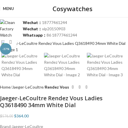
Cosywatches
MENU
Wechat：
18777461244
Wechat：
vip20150903
Whatsapp：
86 18777461244
Click to enlarge
-37%
Home
Jaeger-LeCoultre
Rendez Vous
Jaeger-LeCoultre Rendez Vous Ladies
Q3618490 34mm White Dial
$
364.00
$
576.00
Brand:Jaeger-LeCoultre